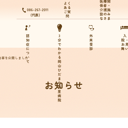
医療関
よく
係者・
ある
086-267-2011
介護施
ご質
設のみ
(代表)
問
なさま
認
3
外
入
知
分
来
院
症
で
受
お
に
わ
診
舞
つ
か
い
る
動画を公開しました
て
岡
山
ひ
だ
ま
お知らせ
り
の
里
病
院