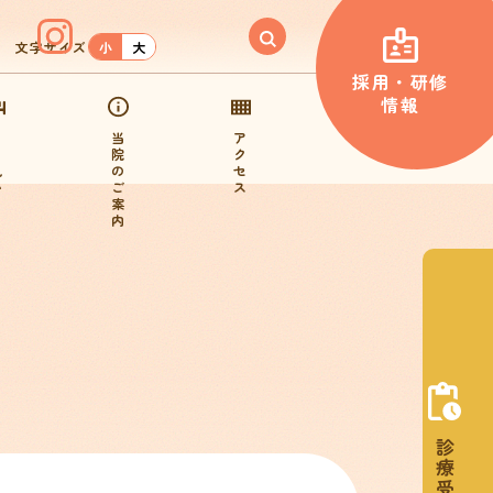
文字サイズ
小
大
採用・研修
情報
当
ア
・
院
ク
見
の
セ
い
ご
ス
案
内